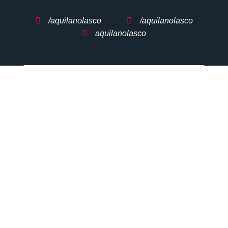
/aquilanolasco
/aquilanolasco
aquilanolasco
QUERO RECEBER 50%
DE DESCONTO