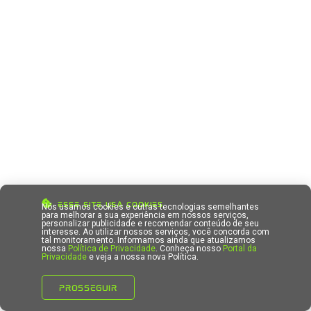
Esse site usa Cookies
Nós usamos cookies e outras tecnologias semelhantes
para melhorar a sua experiência em nossos serviços,
personalizar publicidade e recomendar conteúdo de seu
interesse. Ao utilizar nossos serviços, você concorda com
tal monitoramento. Informamos ainda que atualizamos
nossa
Política de Privacidade
. Conheça nosso
Portal da
Privacidade
e veja a nossa nova Política.
PROSSEGUIR